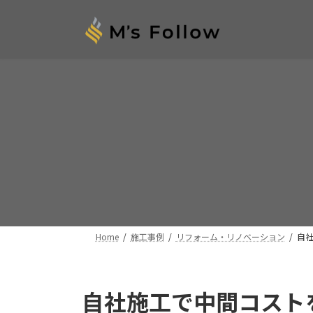
コ
ナ
ン
ビ
テ
ゲ
ン
ー
ツ
シ
へ
ョ
ス
ン
キ
に
ッ
移
プ
動
Home
施工事例
リフォーム・リノベーション
自
自社施工で中間コスト