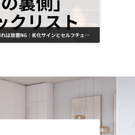
外壁のコケ・カビ・雨樋汚れは放置NG｜劣化サインとセルフチェック方法