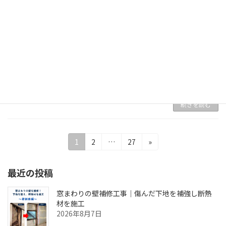
家の片付け、どこから始めればいいか分
不用品処分・生前遺品整
からない方へ
理
2026年7月17日
家の片付け、どこから始めればいいか分からな
い方へ 家の片付けをしようと思っても、物が多
すぎてなかなか進まないことはありませんか？
「やらなきゃ」と思っていても、仕分けや運び
出し、処分の判断には時間も体力も必要です。
特に、 […]
続きを読む
投
固
固
固
1
2
…
27
»
定
定
定
稿
ペ
ペ
ペ
最近の投稿
の
ー
ー
ー
ジ
ジ
ジ
ペ
窓まわりの壁補修工事｜傷んだ下地を補強し断熱
材を施工
ー
2026年8月7日