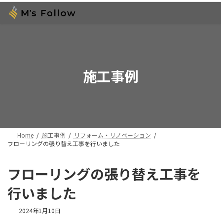
コ
ナ
ン
ビ
テ
ゲ
ン
ー
ツ
シ
へ
ョ
ス
ン
施工事例
キ
に
ッ
移
プ
動
Home
施工事例
リフォーム・リノベーション
フローリングの張り替え工事を行いました
フローリングの張り替え工事を
行いました
2024年1月10日