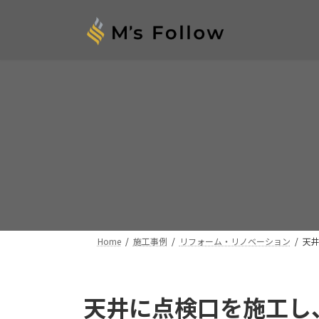
コ
ナ
ン
ビ
テ
ゲ
ン
ー
ツ
シ
へ
ョ
ス
ン
キ
に
ッ
移
プ
動
Home
施工事例
リフォーム・リノベーション
天
天井に点検口を施工し