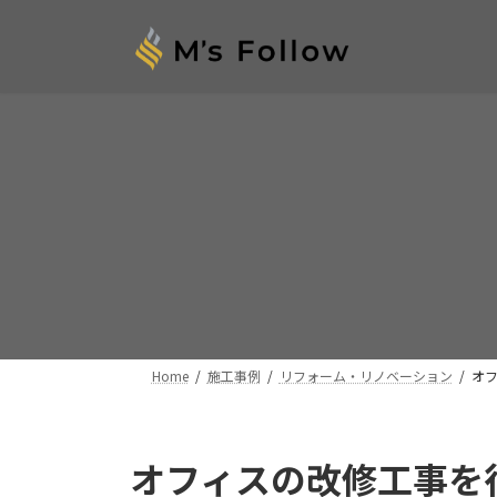
コ
ナ
ン
ビ
テ
ゲ
ン
ー
ツ
シ
へ
ョ
ス
ン
キ
に
ッ
移
プ
動
Home
施工事例
リフォーム・リノベーション
オ
オフィスの改修工事を