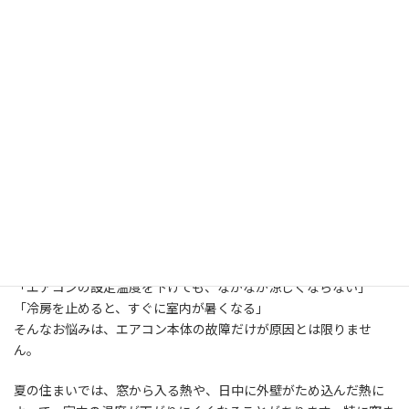
エアコンが効かない原因は、住ま
いの断熱不足かもしれません
「エアコンの設定温度を下げても、なかなか涼しくならない」
「冷房を止めると、すぐに室内が暑くなる」
そんなお悩みは、エアコン本体の故障だけが原因とは限りませ
ん。
夏の住まいでは、窓から入る熱や、日中に外壁がため込んだ熱に